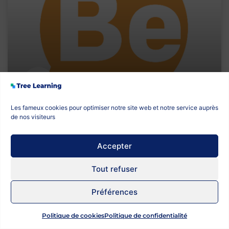
Les fameux cookies pour optimiser notre site web et notre service auprès
Comment utiliser Be Opinion,
de nos visiteurs
créateur de quiz
Accepter
13 septembre 2018
Tout refuser
Préférences
Politique de cookies
Politique de confidentialité