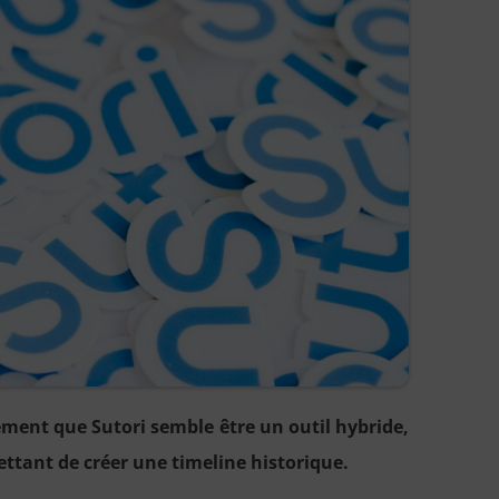
ement que Sutori semble être un outil hybride,
ettant de créer une timeline historique.