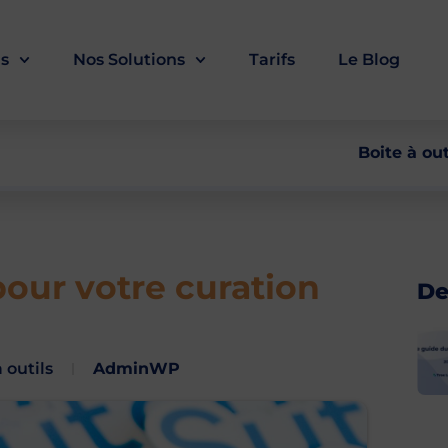
ls
Nos Solutions
Tarifs
Le Blog
Boite à out
pour votre curation
De
 outils
AdminWP