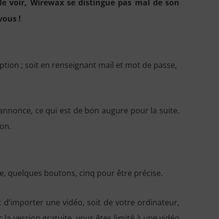
 le voir, Wirewax se distingue pas mal de son
vous !
ption ; soit en renseignant mail et mot de passe,
annonce, ce qui est de bon augure pour la suite.
ion.
he, quelques boutons, cinq pour être précise.
 d’importer une vidéo, soit de votre ordinateur,
 la version gratuite, vous êtes limité à une vidéo