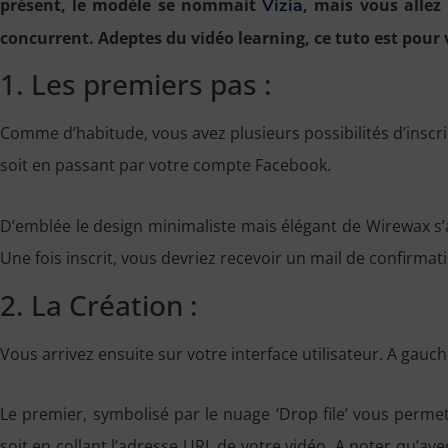
présent, le modèle se nommait
, mais vous allez
Vizia
concurrent. Adeptes du vidéo learning, ce tuto est pour 
1. Les premiers pas :
Comme d’habitude, vous avez plusieurs possibilités d’inscri
soit en passant par votre compte Facebook.
D’emblée le design minimaliste mais élégant de Wirewax s’
Une fois inscrit, vous devriez recevoir un mail de confirmat
2. La Création :
Vous arrivez ensuite sur votre interface utilisateur. A gauc
Le premier, symbolisé par le nuage ‘Drop file’ vous permet
soit en collant l’adresse URL de votre vidéo. A noter qu’avec