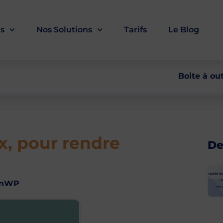
ls
Nos Solutions
Tarifs
Le Blog
Boite à out
, pour rendre
De
inWP