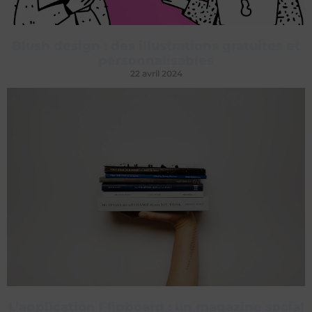
Blush design : des illustrations gratuites et
personnalisables
22 avril 2024
L’application Flipboard : un magazine social