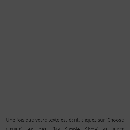
Une fois que votre texte est écrit, cliquez sur ‘Choose
visuals’, en bas. ‘My Simple Show’ va alors