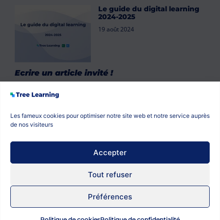
Le guide du digital learning
2024-2025
19 août 2024
Ecrire un article invité !
Suivez-nous
Les fameux cookies pour optimiser notre site web et notre service auprès
de nos visiteurs
Accepter
Tout refuser
Préférences
Plan du site
Politique de confidentialité
Politique de cookies
Mentions légales
Politique de cookies
Politique de confidentialité