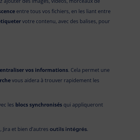
z ajouter des images, vidéos, morceaux de
scence
entre tous vos fichiers, en les liant entre
étiqueter
votre contenu, avec des balises, pour
entraliser vos informations
. Cela permet une
rche
vous aidera à trouver rapidement les
vec les
blocs synchronisés
qui appliqueront
Jira et bien d’autres
.
outils intégrés