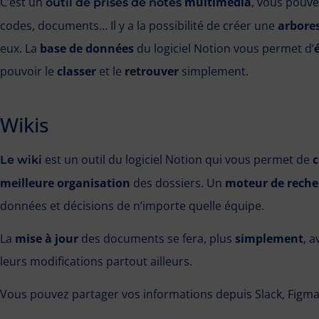
C’est un
multimédia
, vous pouve
outil de prises de notes
codes, documents… Il y a la possibilité de créer une
arbore
eux. La
base de données
du logiciel Notion vous permet d’
pouvoir le
classer
et le
retrouver
simplement.
Wikis
est un outil du logiciel Notion qui vous permet de
c
Le wiki
meilleure organisation
des dossiers. Un
moteur de reche
données et décisions de n’importe quelle équipe.
La
mise à jour
des documents se fera, plus
simplement
, a
leurs modifications partout ailleurs.
Vous pouvez partager vos informations depuis Slack, Figma, 