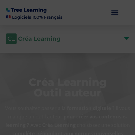
Logiciels 100% Français
Créa Learning
Outil auteur
Vous souhaitez passer à la
formation digitale ?
Il vous
manque un outil auteur
pour créer vos contenus e-
learning ?
Avec
Créa Learning
choisissez une solution
complète, répondant aux normes universelles