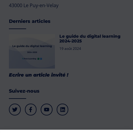
43000 Le Puy-en-Velay
Derniers articles
Le guide du digital learning
2024-2025
19 août 2024
Ecrire un article invité !
Suivez-nous