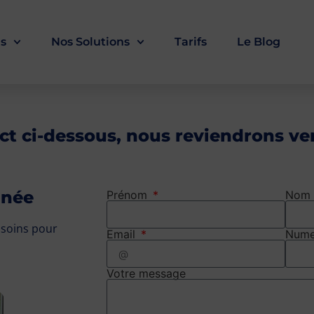
ls
Nos Solutions
Tarifs
Le Blog
ct ci-dessous, nous reviendrons ve
nnée
Prénom
Nom
 soins pour
Email
Nume
Votre message