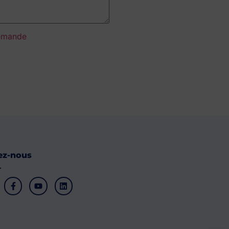
emande
ez-nous