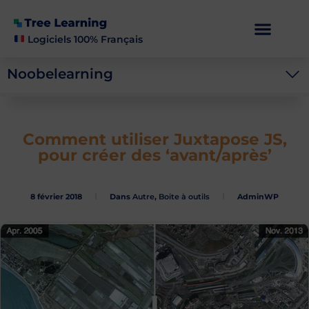
Logiciels 100% Français
Noobelearning
Comment utiliser Juxtapose JS,
pour créer des ‘avant/après’
8 février 2018
Dans
Autre
,
Boite à outils
AdminWP