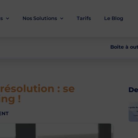
ls
Nos Solutions
Tarifs
Le Blog
Boite à out
résolution : se
De
ng !
ENT