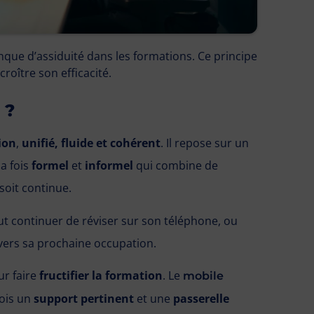
nque d’assiduité dans les formations. Ce principe
roître son efficacité.
 ?
ion
,
unifié, fluide et cohérent
. Il repose sur un
a fois
formel
et
informel
qui combine de
soit continue.
ut continuer de réviser sur son téléphone, ou
 vers sa prochaine occupation.
r faire
fructifier la formation
. Le
mobile
fois un
support pertinent
et une
passerelle