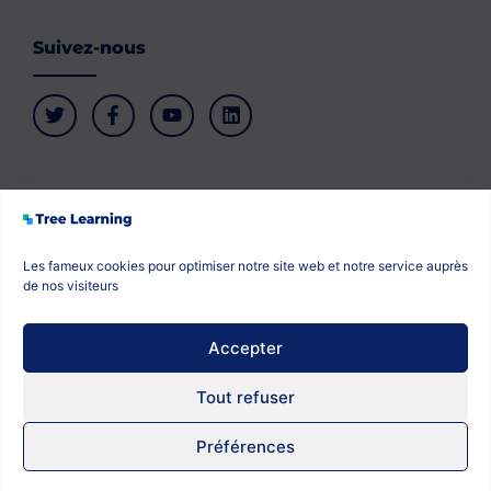
Suivez-nous
Les fameux cookies pour optimiser notre site web et notre service auprès
Plan du site
Politique de confidentialité
de nos visiteurs
Politique de cookies
Mentions légales
Accepter
Tout refuser
Préférences